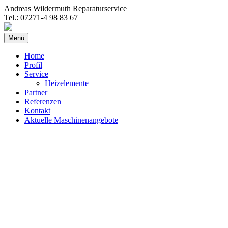
Andreas Wildermuth Reparaturservice
Tel.: 07271-4 98 83 67
Springe
Menü
zum
Inhalt
Home
Profil
Service
Heizelemente
Partner
Referenzen
Kontakt
Aktuelle Maschinenangebote