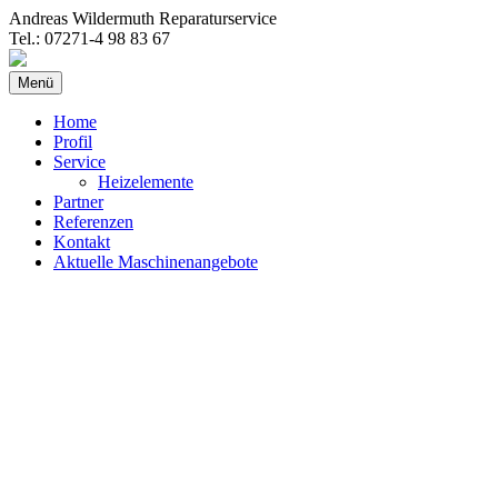
Andreas Wildermuth Reparaturservice
Tel.: 07271-4 98 83 67
Springe
Menü
zum
Inhalt
Home
Profil
Service
Heizelemente
Partner
Referenzen
Kontakt
Aktuelle Maschinenangebote